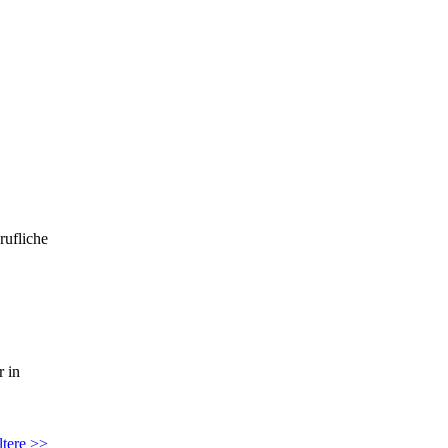
rufliche
r in
ltere >>