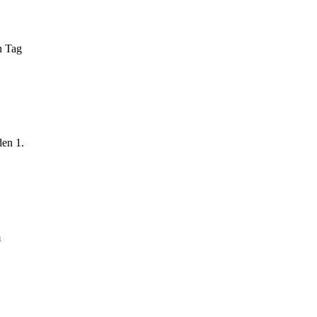
n Tag
den 1.
m